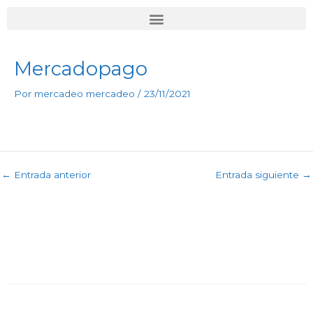
Ir
al
contenido
Mercadopago
Por
mercadeo mercadeo
/
23/11/2021
←
Entrada anterior
Entrada siguiente
→