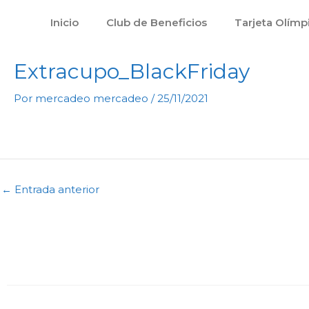
Ir
Inicio
Club de Beneficios
Tarjeta Olímp
al
contenido
Extracupo_BlackFriday
Por
mercadeo mercadeo
/
25/11/2021
←
Entrada anterior