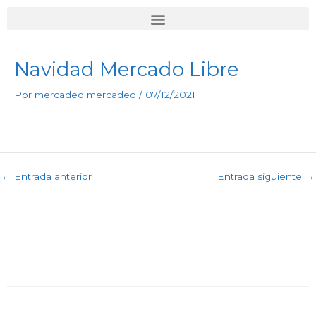
Ir
al
contenido
Navidad Mercado Libre
Por
mercadeo mercadeo
/
07/12/2021
←
Entrada anterior
Entrada siguiente
→