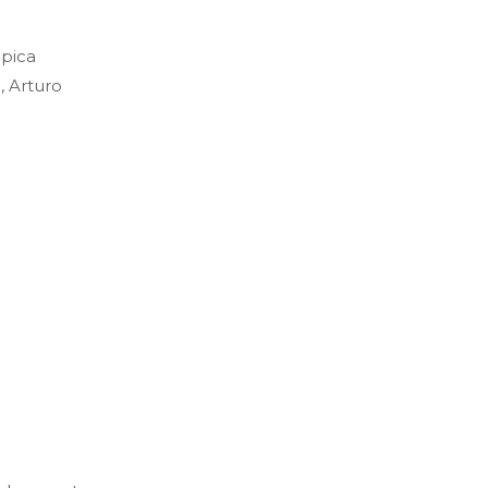
mpica
, Arturo