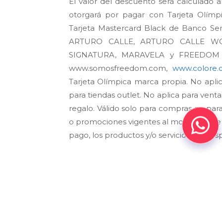
El valor del descuento será calculado 
otorgará por pagar con Tarjeta Olímpi
Tarjeta Mastercard Black de Banco Serf
ARTURO CALLE, ARTURO CALLE WO
SIGNATURA, MARAVELA y FREEDOM y c
www.somosfreedom.com,
www.colore.
Tarjeta Olímpica marca propia. No aplica
para tiendas outlet. No aplica para venta
regalo. Válido solo para compras no par
o promociones vigentes al momento de 
pago, los productos y/o servicios son res