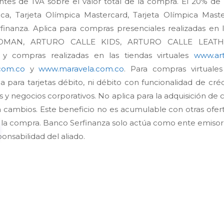
antes de IVA sobre el valor total de la compra. El 20% d
ca, Tarjeta Olímpica Mastercard, Tarjeta Olímpica Mast
inanza. Aplica para compras presenciales realizadas en l
MAN, ARTURO CALLE KIDS, ARTURO CALLE LEATHE
ompras realizadas en las tiendas virtuales
www.art
com.co
y
www.maravela.com.co
. Para compras virtuales
 para tarjetas débito, ni débito con funcionalidad de créd
s y negocios corporativos. No aplica para la adquisición de 
a cambios. Este beneficio no es acumulable con otras ofert
la compra. Banco Serfinanza solo actúa como ente emisor
ponsabilidad del aliado.