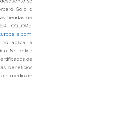
e descuento se
ercard Gold o
as tiendas de
R, COLORE,
urocalle.com
,
 no aplica la
ito. No aplica
certificados de
as, beneficios
 del medio de