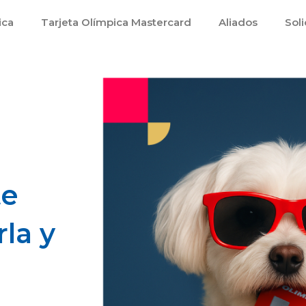
ica
Tarjeta Olímpica Mastercard
Aliados
Soli
te
rla y