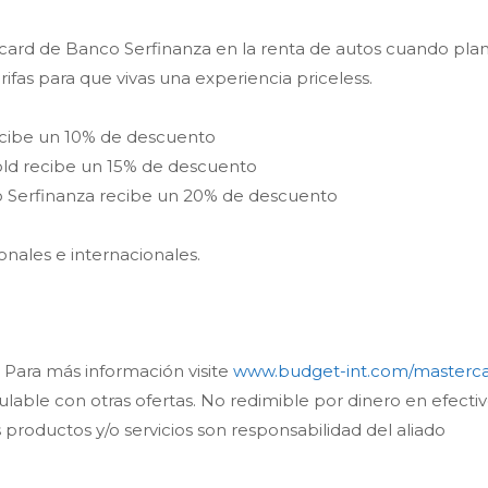
card de Banco Serfinanza en la renta de autos cuando plani
arifas para que vivas una experiencia priceless.
ecibe un 10% de descuento
old recibe un 15% de descuento
o Serfinanza recibe un 20% de descuento
nales e internacionales.
 Para más información visite
www.
budget
-int.com/masterc
ulable con otras ofertas. No redimible por dinero en efecti
roductos y/o servicios son responsabilidad del aliado