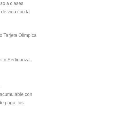
eso a clases
 de vida con la
o Tarjeta Olímpica
nco Serfinanza.
.
o acumulable con
de pago, los