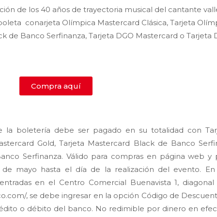
ción de los 40 años de trayectoria musical del cantante val
 boleta conarjeta Olímpica Mastercard Clásica, Tarjeta Olím
ck de Banco Serfinanza, Tarjeta DGO Mastercard o Tarjeta 
Compra aquí
e la boletería debe ser pagado en su totalidad con Tar
astercard Gold, Tarjeta Mastercard Black de Banco Serfin
nco Serfinanza. Válido para compras en página web y pu
de mayo hasta el día de la realización del evento. En
ntradas en el Centro Comercial Buenavista 1, diagonal a
.com/, se debe ingresar en la opción Código de Descuento
rédito o débito del banco. No redimible por dinero en efecti