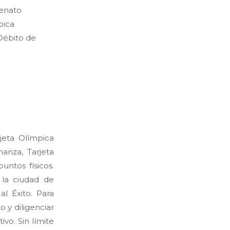
lenato
pica
Débito de
jeta Olímpica
anza, Tarjeta
ntos físicos.
 la ciudad de
l Éxito. Para
 y diligenciar
vo. Sin límite