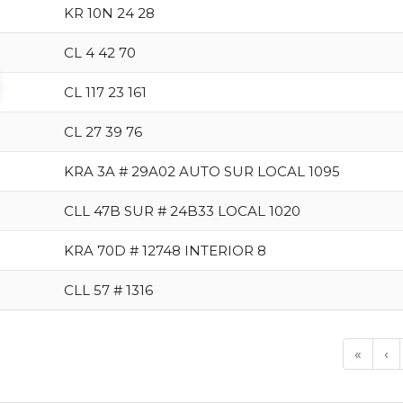
KR 10N 24 28
CL 4 42 70
CL 117 23 161
CL 27 39 76
KRA 3A # 29A02 AUTO SUR LOCAL 1095
CLL 47B SUR # 24B33 LOCAL 1020
KRA 70D # 12748 INTERIOR 8
CLL 57 # 1316
«
‹