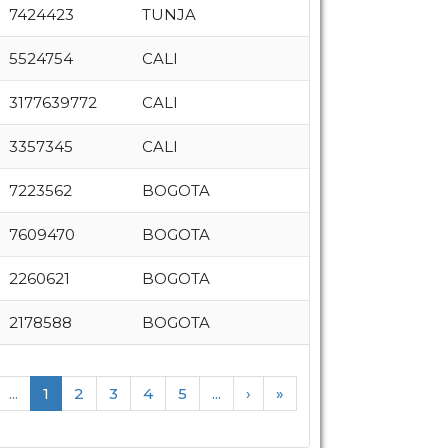
7424423
TUNJA
5524754
CALI
3177639772
CALI
3357345
CALI
7223562
BOGOTA
7609470
BOGOTA
2260621
BOGOTA
2178588
BOGOTA
...
1
2
3
4
5
...
›
»