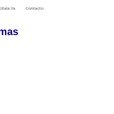
cítala Ya
Contacto
amas