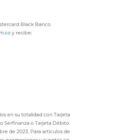
astercard Black Banco
m.co
y recibe:
os en su totalidad con Tarjeta
o Serfinanza o Tarjeta Débito
mbre de 2023. Para artículos de
tas, promociones y eventos en