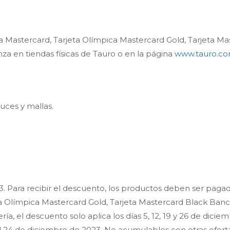
ca Mastercard, Tarjeta Olímpica Mastercard Gold, Tarjeta M
za en tiendas físicas de Tauro o en la página
www.tauro.co
uces y mallas.
23. Para recibir el descuento, los productos deben ser pagad
ta Olímpica Mastercard Gold, Tarjeta Mastercard Black Banc
a, el descuento solo aplica los días 5, 12, 19 y 26 de dicie
el 24 de diciembre de 2023. No acumulables con otras ofer